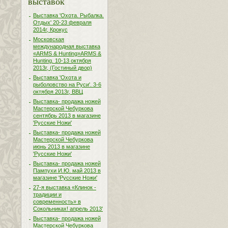
выставок
Выставка 'Охота. Рыбалка.
Отдых' 20-23 февраля
2014г, Крокус
Московская
международная выставка
«ARMS & Hunting»ARMS &
Hunting. 10-13 октября
2013г, (Гостиный двор)
Выставка 'Охота и
рыболовство на Руси'. 3-6
октября 2013г, ВВЦ
Выставка- продажа ножей
Мастерской Чебуркова
сентябрь 2013 в магазине
'Русские Ножи'
Выставка- продажа ножей
Мастерской Чебуркова
июнь 2013 в магазине
'Русские Ножи'
Выставка- продажа ножей
Пампухи И.Ю. май 2013 в
магазине 'Русские Ножи'
27-я выставка «Клинок -
традиции и
современность» в
Сокольниках! апрель 2013'
Выставка- продажа ножей
Мастерской Чебуркова