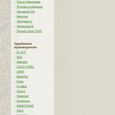
Тов-во Завьялова
Точилка Складишок
Ульданов Д.Ф.
Фортуна
Чебурков А.
Чернышев В.
Ясный Сокол ООО
Зарубежные
производители:
IC CUT
ACE
Adimanti
COLD STEEL
CRKT
EagleTac
Fenix
G.Sakai
Ganzo
Hatamoto
Kanetsugu
KANETSUNE
KING