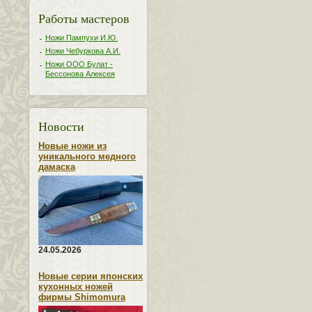
Работы мастеров
Ножи Пампухи И.Ю.
Ножи Чебуркова А.И.
Ножи ООО Булат -
Бессонова Алексея
Новости
Новые ножи из
уникального медного
дамаска
24.05.2026
Новые серии японских
кухонных ножей
фирмы Shimomura