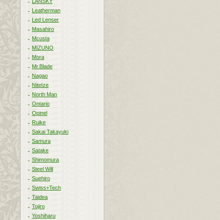
LANSKY
Leatherman
Led Lenser
Masahiro
Mcusta
MIZUNO
Mora
Mr.Blade
Nagao
NiteIze
North Man
Ontario
Opinel
Ruike
Sakai Takayuki
Samura
Satake
Shimomura
Steel Will
Suehiro
Swiss+Tech
Taidea
Tojiro
Yoshiharu