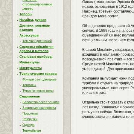
рукоятей),
Однако, мастерская Эрсона б
стабилизированное
ножей, основанная в 1912 го
дерево
Наконец, третьей составляющ
Топоры
брендом Mora-borren.
Нагайки, дураки
Доспехи, кованые
Объединение предприятий Анд
изделия
сейчас. В 1988 году началось
объединенный бизнес получил 
Аксессуары
официальным названием ком
Темляки для ножей
Средства обработки
В самой Morakniv утверждают,
дерева и металла
входящих в компанию произво
Столовые приборы
повседневной практике – все
Мультитулы
Среди ножей Morakniv есть н
Инструменты
углеродистой. Для производст
Туристические товары
Компания выпускает ножи под
Фонари светодиодные
туризма и отдыха на природе 
Термосы
универсальные ножи серии Pr
Туристические ножи
или электрика.
Снаряжение
Баллистическая защита
Отдельно стоит сказать о кл
лет назад. Узнаваемая бочко
Защитная экипировка
есть у них сейчас. Возможно
Подсумки
клинок своим вниманием точн
Разгрузки
Одежда
Термобелье