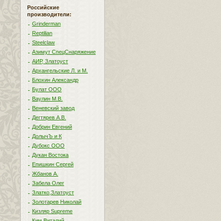
Российские
производители:
Grinderman
Reptilian
Steelclaw
Азимут СпецСнаряжение
АИР, Златоуст
Архангельские Л. и М.
Блохин Александр
Булат ООО
Ваулин М.В.
Веневский завод
Дегтярев А.В.
Добрин Евгений
ДолычЪ и К
Дубокс ООО
Дукан Востока
Епишкин Сергей
Жбанов А.
Забела Олег
Златко,Златоуст
Золотарев Николай
Кизляр Supreme
Ким Виталий