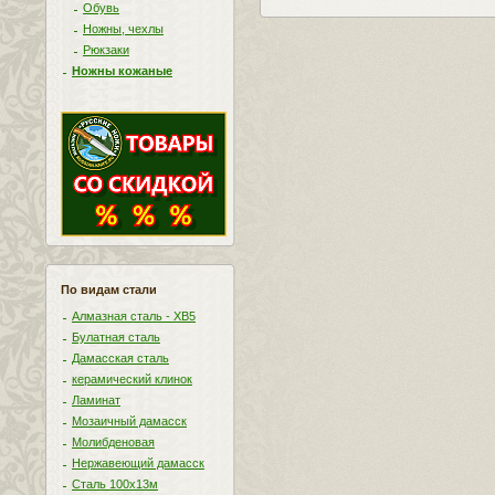
Обувь
Ножны, чехлы
Рюкзаки
Ножны кожаные
По видам стали
Алмазная сталь - ХВ5
Булатная сталь
Дамасская сталь
керамический клинок
Ламинат
Мозаичный дамасск
Молибденовая
Нержавеющий дамасск
Сталь 100х13м