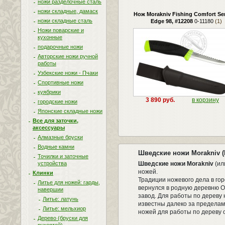
ножи разделочные сталь
ножи складные, дамаск
Нож Morakniv Fishing Comfort Ser
ножи складные сталь
Edge 98, #12208
0-11180
(1)
Ножи поварские и
кухонные
подарочные ножи
Авторские ножи ручной
работы
Узбекские ножи - Пчаки
Спортивные ножи
куябрики
3 890 руб.
в корзину
городские ножи
Японские складные ножи
Все для заточки,
аксессуары
Алмазные бруски
Водные камни
Шведские ножи Morakniv (
Точилки и заточные
устройства
Шведские ножи Morakniv
(ил
ножей.
Клинки
Традиции ножевого дела в гор
Литье для ножей: гарды,
вернулся в родную деревню О
навершии
завод. Для работы по дереву
Литье: латунь
известны далеко за пределами
Литье: мельхиор
ножей для работы по дереву 
Дерево (бруски для