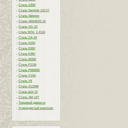
Сталь S390
Сталь Sandvik 12C27
Сталь Sleipner
Сталь VANADIS 10
Сталь VG-10
сталь W.Nr. 1.4116
Сталь ZA-18
Сталь К340
Сталь К360
Сталь К390
Сталь М390
Сталь Р12М
Сталь Р6М5К5
Сталь У10А
Сталь У8
Сталь Х12МФ
Сталь ШХ-15
Сталь ЭИ-107
Торцевой дамасск
Углеродистый композит