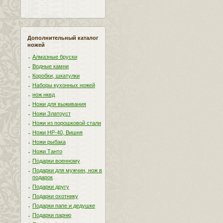
Дополнительный каталог
ножей
Алмазные бруски
Водные камни
Коробки, шкатулки
Наборы кухонных ножей
нож нквд
Ножи для выживания
Ножи Златоуст
Ножи из порошковой стали
Ножи НР-40, Вишня
Ножи рыбака
Ножи Танто
Подарки военному
Подарки для мужчин, нож в
подарок
Подарки другу
Подарки охотнику
Подарки папе и дедушке
Подарки парню