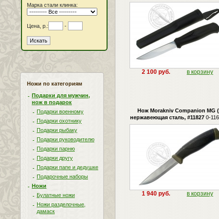
Марка стали клинка:
Цена, р.:
-
2 100 руб.
в корзину
Ножи по категориям
Подарки для мужчин,
нож в подарок
Нож Morakniv Companion MG (
Подарки военному
нержавеющая сталь, #11827
0-116
Подарки охотнику
Подарки рыбаку
Подарки руководителю
Подарки парню
Подарки другу
Подарки папе и дедушке
Подарочные наборы
Ножи
1 940 руб.
в корзину
Булатные ножи
Ножи разделочные,
дамаск