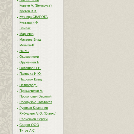
Корзун А. (Беларусь)
Крутов В.В.
Кузница СВАРОГА
Кустари и Ф
Лемакс
Марычев
Матвеев Влад
Мелита-К
НОКС
Окские ножи
ОружейникЪ
Осташов О.Н.
Пампуха И.Ю.
Пашолок Влад
Петроградъ
Приказчиков А.
Прокопович Василий
Росоружие, Златоуст
Русская Компания
Рябушкин А.Ю. (Кизляр)
Савченков Сергей
Сварог ООО
Титов А.С.