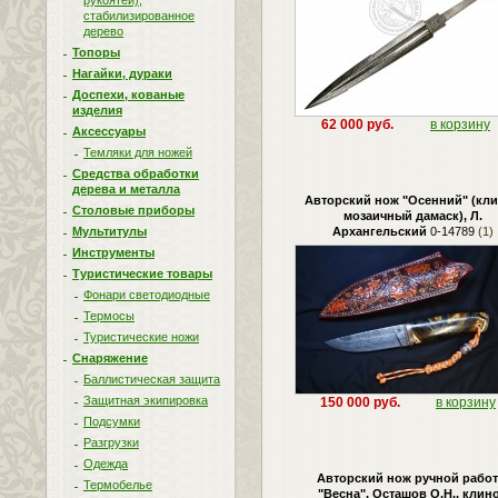
рукоятей),
стабилизированное
дерево
Топоры
Нагайки, дураки
Доспехи, кованые
изделия
62 000 руб.
в корзину
Аксессуары
Темляки для ножей
Средства обработки
дерева и металла
Авторский нож "Осенний" (кл
Столовые приборы
мозаичный дамаск), Л.
Мультитулы
Архангельский
0-14789
(1)
Инструменты
Туристические товары
Фонари светодиодные
Термосы
Туристические ножи
Снаряжение
Баллистическая защита
Защитная экипировка
150 000 руб.
в корзину
Подсумки
Разгрузки
Одежда
Авторский нож ручной рабо
Термобелье
"Весна", Осташов О.Н., клин