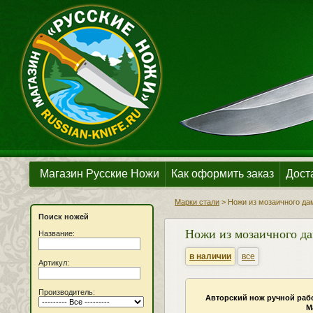
Магазин Русские Ножи
Как оформить заказ
Дост
Марки стали
>
Ножи из мозаичного да
Поиск ножей
Ножи из мозаичного да
Название:
в наличии
все
Артикул:
Производитель:
Авторский нож ручной рабо
М