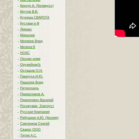
Корзун А. (Беларусь)
Крутов В.В.
Кузница СВАРОГА
Кустари и Ф
Лемакс
Марычев
Матвеев Влад
Мелита-К
НОКС
Окские ножи
ОружейникЪ
Осташов О.Н.
Пампуха И.Ю.
Пашолок Влад
Петроградъ
Приказчиков А.
Прокопович Василий
Росоружие, Златоуст
Русская Компания
Рябушкин А.Ю. (Кизляр)
Савченков Сергей
Сварог ООО
Титов А.С.