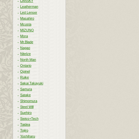
LANSKY
Leatherman
Led Lenser
Masahiro
Mcusta
MIZUNO
Mora
Mr.Blade
Nagao
NiteIze
North Man
Ontario
Opinel
Ruike
Sakai Takayuki
Samura
Satake
Shimomura
Steel Will
Suehiro
Swiss+Tech
Taidea
Tojiro
Yoshiharu