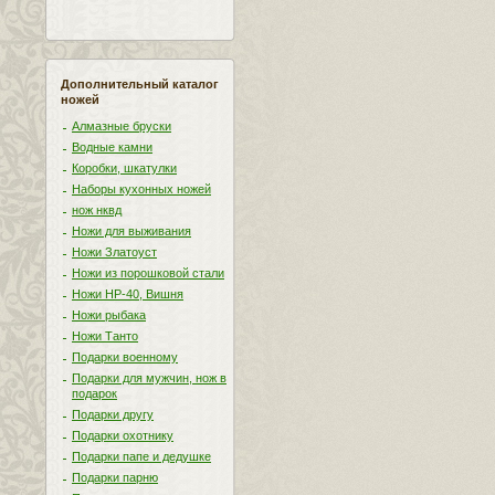
Дополнительный каталог
ножей
Алмазные бруски
Водные камни
Коробки, шкатулки
Наборы кухонных ножей
нож нквд
Ножи для выживания
Ножи Златоуст
Ножи из порошковой стали
Ножи НР-40, Вишня
Ножи рыбака
Ножи Танто
Подарки военному
Подарки для мужчин, нож в
подарок
Подарки другу
Подарки охотнику
Подарки папе и дедушке
Подарки парню