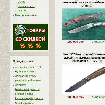
Обувь
мозаичный дамасск Игоря Леон
14836
(1)
Ножны, чехлы
Рюкзаки
Ножны кожаные
150 000 руб.
в корзину
Нож "007 Классический" (мозаи
дамаск), И. Пампуха, корень ор
инкрустация
0-14762
(1)
По видам стали
Алмазная сталь - ХВ5
Булатная сталь
Дамасская сталь
керамический клинок
Ламинат
Мозаичный дамасск
Молибденовая
105 000 руб.
в корзину
Нержавеющий дамасск
Сталь 100х13м