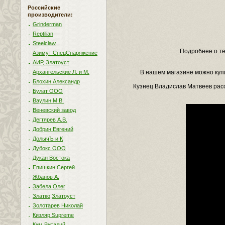
Российские
производители:
Grinderman
Reptilian
Steelclaw
Подробнее о те
Азимут СпецСнаряжение
АИР, Златоуст
Архангельские Л. и М.
В нашем магазине можно куп
Блохин Александр
Кузнец Владислав Матвеев расс
Булат ООО
Ваулин М.В.
Веневский завод
Дегтярев А.В.
Добрин Евгений
ДолычЪ и К
Дубокс ООО
Дукан Востока
Епишкин Сергей
Жбанов А.
Забела Олег
Златко,Златоуст
Золотарев Николай
Кизляр Supreme
Ким Виталий