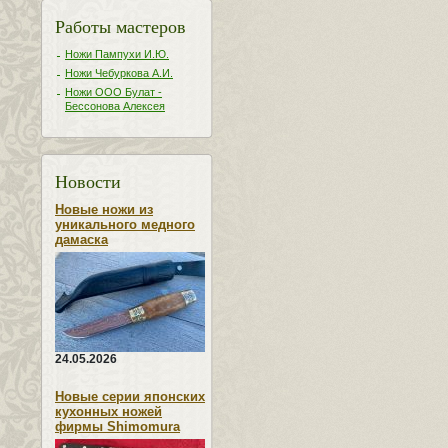
Работы мастеров
Ножи Пампухи И.Ю.
Ножи Чебуркова А.И.
Ножи ООО Булат -
Бессонова Алексея
Новости
Новые ножи из
уникального медного
дамаска
24.05.2026
Новые серии японских
кухонных ножей
фирмы Shimomura