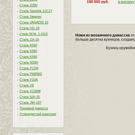
190 000 руб.
в корзину
Сталь S390
Сталь Sandvik 12C27
Сталь Sleipner
Сталь VANADIS 10
Сталь VG-10
сталь W.Nr. 1.4116
Ножи из мозаичного дамасска
от
больше десятка кузнецов, создающ
Сталь ZA-18
Сталь К340
Кузнец-оружейни
Сталь К360
Сталь К390
Сталь М390
Сталь Р12М
Сталь Р6М5К5
Сталь У10А
Сталь У8
Сталь Х12МФ
Сталь ШХ-15
Сталь ЭИ-107
Торцевой дамасск
Углеродистый композит