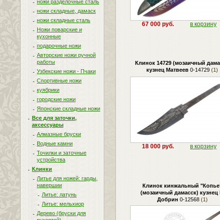
ножи разделочные сталь
ножи складные, дамаск
ножи складные сталь
67 000 руб.
в корзину
Ножи поварские и
кухонные
подарочные ножи
Авторские ножи ручной
работы
Клинок 14729 (мозаичный дама
кузнец Матвеев
0-14729
(1)
Узбекские ножи - Пчаки
Спортивные ножи
куябрики
городские ножи
Японские складные ножи
Все для заточки,
аксессуары
Алмазные бруски
Водные камни
18 000 руб.
в корзину
Точилки и заточные
устройства
Клинки
Литье для ножей: гарды,
навершии
Клинок кинжальный "Копье
(мозаичный дамасск) кузнец 
Литье: латунь
Добрин
0-12568
(1)
Литье: мельхиор
Дерево (бруски для