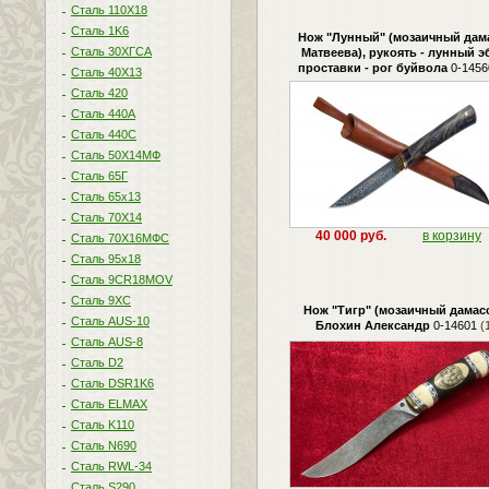
Сталь 110Х18
Сталь 1K6
Нож "Лунный" (мозаичный дам
Сталь 30ХГСА
Матвеева), рукоять - лунный э
проставки - рог буйвола
0-1456
Сталь 40Х13
Сталь 420
Сталь 440A
Сталь 440С
Сталь 50Х14МФ
Сталь 65Г
Сталь 65х13
Сталь 70Х14
40 000 руб.
в корзину
Сталь 70Х16МФС
Сталь 95х18
Сталь 9CR18MOV
Сталь 9ХС
Нож "Тигр" (мозаичный дамасс
Сталь AUS-10
Блохин Александр
0-14601
(1
Сталь AUS-8
Сталь D2
Сталь DSR1K6
Сталь ELMAX
Сталь K110
Сталь N690
Сталь RWL-34
Сталь S290