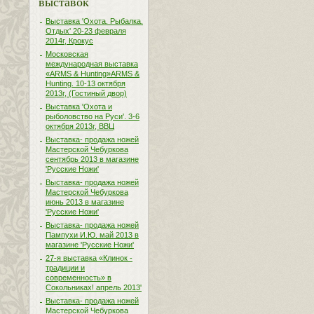
выставок
Выставка 'Охота. Рыбалка.
Отдых' 20-23 февраля
2014г, Крокус
Московская
международная выставка
«ARMS & Hunting»ARMS &
Hunting. 10-13 октября
2013г, (Гостиный двор)
Выставка 'Охота и
рыболовство на Руси'. 3-6
октября 2013г, ВВЦ
Выставка- продажа ножей
Мастерской Чебуркова
сентябрь 2013 в магазине
'Русские Ножи'
Выставка- продажа ножей
Мастерской Чебуркова
июнь 2013 в магазине
'Русские Ножи'
Выставка- продажа ножей
Пампухи И.Ю. май 2013 в
магазине 'Русские Ножи'
27-я выставка «Клинок -
традиции и
современность» в
Сокольниках! апрель 2013'
Выставка- продажа ножей
Мастерской Чебуркова