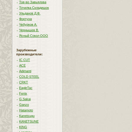
Тов-во Завьялова
Точилка Складишок
Ульданов Д.Ф.
Фортуна
Чебурков А.
Чернышев В.
Ясный Сокол ООО
Зарубежные
производители:
IC CUT
ACE
Adimanti
COLD STEEL
CRKT
EagleTac
Fenix
G.Sakai
Ganzo
Hatamoto
Kanetsugu
KANETSUNE
KING