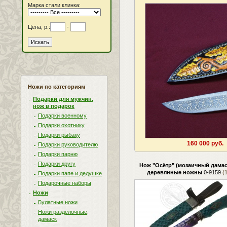
Марка стали клинка:
Цена, р.:
-
Ножи по категориям
Подарки для мужчин,
нож в подарок
Подарки военному
Подарки охотнику
Подарки рыбаку
160 000 руб.
Подарки руководителю
Подарки парню
Подарки другу
Нож "Осётр" (мозаичный дамас
деревянные ножны
0-9159
(1
Подарки папе и дедушке
Подарочные наборы
Ножи
Булатные ножи
Ножи разделочные,
дамаск