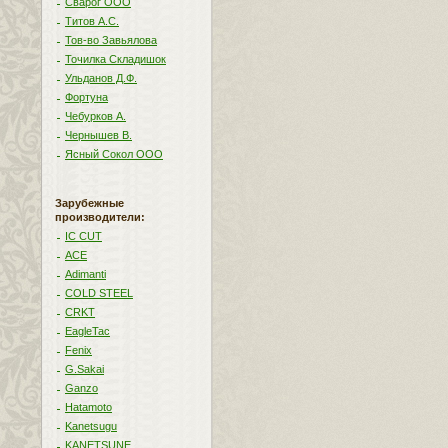
Сварог ООО
Титов А.С.
Тов-во Завьялова
Точилка Складишок
Ульданов Д.Ф.
Фортуна
Чебурков А.
Чернышев В.
Ясный Сокол ООО
Зарубежные
производители:
IC CUT
ACE
Adimanti
COLD STEEL
CRKT
EagleTac
Fenix
G.Sakai
Ganzo
Hatamoto
Kanetsugu
KANETSUNE