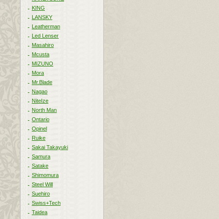
KING
LANSKY
Leatherman
Led Lenser
Masahiro
Mcusta
MIZUNO
Mora
Mr.Blade
Nagao
NiteIze
North Man
Ontario
Opinel
Ruike
Sakai Takayuki
Samura
Satake
Shimomura
Steel Will
Suehiro
Swiss+Tech
Taidea