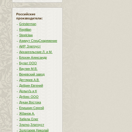
Российские
производители:
Grinderman
Reptilian
Steelclaw
Азимут СпецСнаряжение
АИР, Златоуст
Архангельские Л. и М.
Блохин Александр
Булат ООО
Ваулин М.В.
Веневский завод
Дегтярев А.В.
Добрин Евгений
ДолычЪ и К
Дубокс ООО
Дукан Востока
Епишкин Сергей
Жбанов А.
Забела Олег
Златко,Златоуст
Золотарев Николай