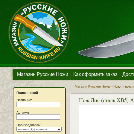
Магазин Русские Ножи
Как оформить заказ
Дост
Магазин Русские Ножи
>
Ножи
>
ножи 
Поиск ножей
Нож Лис (сталь ХВ5) А
Название:
Артикул:
Производитель: