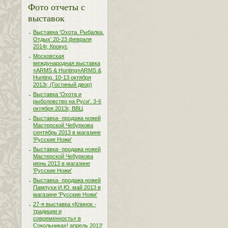
Фото отчеты с
выставок
Выставка 'Охота. Рыбалка.
Отдых' 20-23 февраля
2014г, Крокус
Московская
международная выставка
«ARMS & Hunting»ARMS &
Hunting. 10-13 октября
2013г, (Гостиный двор)
Выставка 'Охота и
рыболовство на Руси'. 3-6
октября 2013г, ВВЦ
Выставка- продажа ножей
Мастерской Чебуркова
сентябрь 2013 в магазине
'Русские Ножи'
Выставка- продажа ножей
Мастерской Чебуркова
июнь 2013 в магазине
'Русские Ножи'
Выставка- продажа ножей
Пампухи И.Ю. май 2013 в
магазине 'Русские Ножи'
27-я выставка «Клинок -
традиции и
современность» в
Сокольниках! апрель 2013'