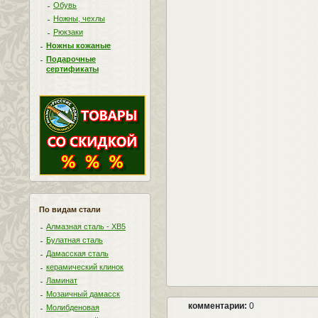
Обувь
Ножны, чехлы
Рюкзаки
Ножны кожаные
Подарочные
сертификаты
По видам стали
Алмазная сталь - ХВ5
Булатная сталь
Дамасская сталь
керамический клинок
Ламинат
Мозаичный дамасск
комментарии:
0
Молибденовая