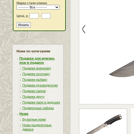
Марка стали клинка:
Цена, р.:
-
<
Ножи по категориям
Подарки для мужчин,
нож в подарок
Подарки военному
Подарки охотнику
Подарки рыбаку
Подарки руководителю
Подарки парню
Подарки другу
Подарки папе и дедушке
Подарочные наборы
Ножи
Булатные ножи
Ножи разделочные,
дамаск