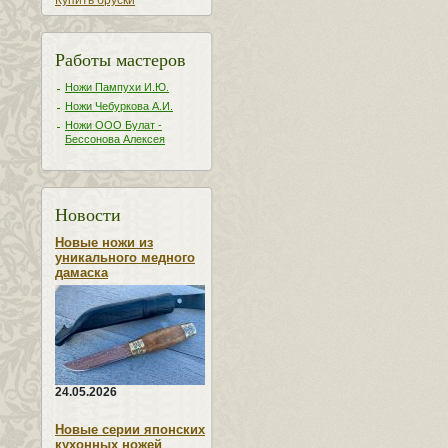
Купить бруски
Работы мастеров
Ножи Пампухи И.Ю.
Ножи Чебуркова А.И.
Ножи ООО Булат -
Бессонова Алексея
Новости
Новые ножи из
уникального медного
дамаска
24.05.2026
Новые серии японских
кухонных ножей