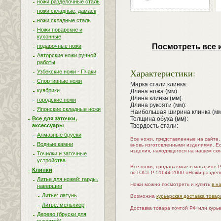
ножи разделочные сталь
ножи складные, дамаск
ножи складные сталь
Ножи поварские и
кухонные
Посмотреть все 
подарочные ножи
Авторские ножи ручной
работы
Характеристики:
Узбекские ножи - Пчаки
Спортивные ножи
Марка стали клинка:
куябрики
Длина ножа (мм):
Длина клинка (мм):
городские ножи
Длина рукояти (мм):
Японские складные ножи
Наибольшая ширина клинка (мм
Все для заточки,
Толщина обуха (мм):
аксессуары
Твердость стали:
Алмазные бруски
Все ножи, представленные на сайте
Водные камни
вновь изготовленными изделиями. Е
изделия, находящегося на нашем скл
Точилки и заточные
устройства
Все ножи, продаваемые в магазине 
Клинки
по ГОСТ Р 51644-2000 «Ножи раздел
Литье для ножей: гарды,
Ножи можно посмотреть и купить
в н
навершии
Литье: латунь
Возможна
курьерская доставка товар
Литье: мельхиор
Доставка товара почтой РФ или курь
Дерево (бруски для