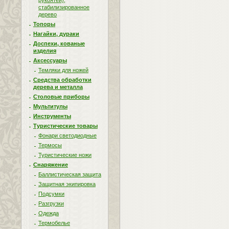
рукоятей),
стабилизированное
дерево
Топоры
Нагайки, дураки
Доспехи, кованые
изделия
Аксессуары
Темляки для ножей
Средства обработки
дерева и металла
Столовые приборы
Мультитулы
Инструменты
Туристические товары
Фонари светодиодные
Термосы
Туристические ножи
Снаряжение
Баллистическая защита
Защитная экипировка
Подсумки
Разгрузки
Одежда
Термобелье