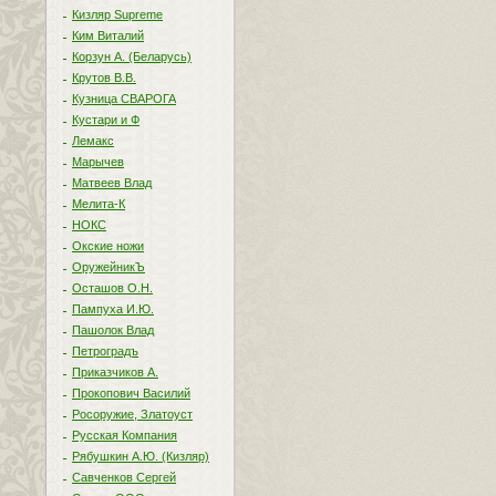
Кизляр Supreme
Ким Виталий
Корзун А. (Беларусь)
Крутов В.В.
Кузница СВАРОГА
Кустари и Ф
Лемакс
Марычев
Матвеев Влад
Мелита-К
НОКС
Окские ножи
ОружейникЪ
Осташов О.Н.
Пампуха И.Ю.
Пашолок Влад
Петроградъ
Приказчиков А.
Прокопович Василий
Росоружие, Златоуст
Русская Компания
Рябушкин А.Ю. (Кизляр)
Савченков Сергей