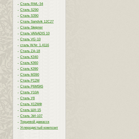
Сталь RWL-34
Сталь S290
Сталь S390
Сталь Sandvik 12C27
Сталь Sleipner
Сталь VANADIS 10
Сталь VG-10
сталь W.Nr. 1.4116
Сталь ZA-18
Сталь К340
Сталь К360
Сталь К390
Сталь М390
Сталь Р12М
Сталь Р6М5К5
Сталь У10А
Сталь У8
Сталь Х12МФ
Сталь ШХ-15
Сталь ЭИ-107
Торцевой дамасск
Углеродистый композит