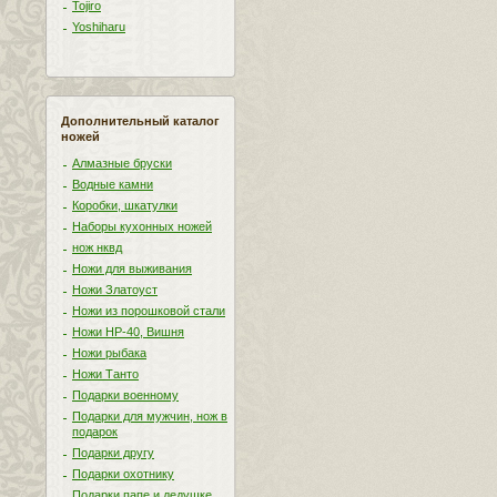
Tojiro
Yoshiharu
Дополнительный каталог
ножей
Алмазные бруски
Водные камни
Коробки, шкатулки
Наборы кухонных ножей
нож нквд
Ножи для выживания
Ножи Златоуст
Ножи из порошковой стали
Ножи НР-40, Вишня
Ножи рыбака
Ножи Танто
Подарки военному
Подарки для мужчин, нож в
подарок
Подарки другу
Подарки охотнику
Подарки папе и дедушке