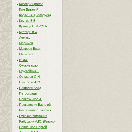
Кизляр Supreme
Ким Виталий
Корзун А. (Беларусь)
Крутов В.В.
Кузница СВАРОГА
Кустари и Ф
Лемакс
Марычев
Матвеев Влад
Мелита-К
НОКС
Окские ножи
ОружейникЪ
Осташов О.Н.
Пампуха И.Ю.
Пашолок Влад
Петроградъ
Приказчиков А.
Прокопович Василий
Росоружие, Златоуст
Русская Компания
Рябушкин А.Ю. (Кизляр)
Савченков Сергей