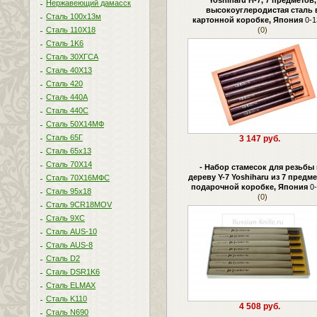
Yoshiharu H-7, 7 предметов,
Нержавеющий дамасск
высокоуглеродистая сталь 
Сталь 100х13м
картонной коробке, Япония
0-1
Сталь 110Х18
(0)
Сталь 1K6
Сталь 30ХГСА
Сталь 40Х13
Сталь 420
Сталь 440A
Сталь 440С
Сталь 50Х14МФ
Сталь 65Г
3 147 руб.
Сталь 65х13
Сталь 70Х14
- Набор стамесок для резьбы
дереву Y-7 Yoshiharu из 7 предме
Сталь 70Х16МФС
подарочной коробке, Япония
0-
Сталь 95х18
(0)
Сталь 9CR18MOV
Сталь 9ХС
Сталь AUS-10
Сталь AUS-8
Сталь D2
Сталь DSR1K6
Сталь ELMAX
Сталь K110
4 508 руб.
Сталь N690