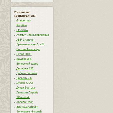
Российские
производители:
Grinderman
Reptilian
Steelclaw
Азимут СпецСнаряжение
АИР, Златоуст
Архангельские Л. и М.
Блохин Александр
Булат ООО
Ваулин М.В.
Веневский завод
Дегтярев А.В.
Добрин Евгений
ДолычЪ и К
Дубокс ООО
Дукан Востока
Епишкин Сергей
Жбанов А.
Забела Олег
Златко,Златоуст
Золотарев Николай