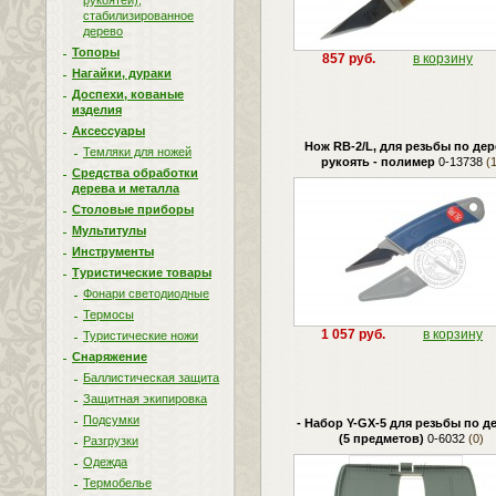
рукоятей),
стабилизированное
дерево
Топоры
857 руб.
в корзину
Нагайки, дураки
Доспехи, кованые
изделия
Аксессуары
Нож RB-2/L, для резьбы по дер
Темляки для ножей
рукоять - полимер
0-13738
(1
Средства обработки
дерева и металла
Столовые приборы
Мультитулы
Инструменты
Туристические товары
Фонари светодиодные
Термосы
1 057 руб.
в корзину
Туристические ножи
Снаряжение
Баллистическая защита
Защитная экипировка
Подсумки
- Набор Y-GX-5 для резьбы по д
(5 предметов)
0-6032
(0)
Разгрузки
Одежда
Термобелье