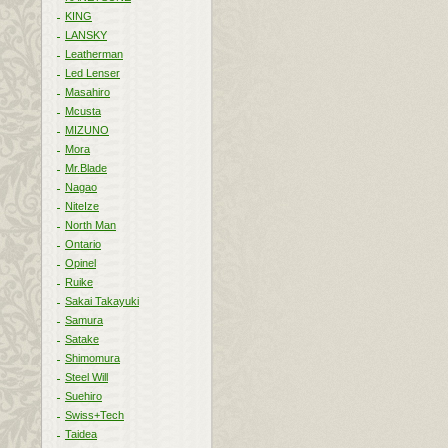
KING
LANSKY
Leatherman
Led Lenser
Masahiro
Mcusta
MIZUNO
Mora
Mr.Blade
Nagao
NiteIze
North Man
Ontario
Opinel
Ruike
Sakai Takayuki
Samura
Satake
Shimomura
Steel Will
Suehiro
Swiss+Tech
Taidea