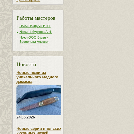
Купить бруски
Работы мастеров
Ножи Пампухи И.Ю.
Ножи Чебуркова А.И.
Ножи ООО Булат -
Бессонова Алексея
Новости
Новые ножи из
уникального медного
дамаска
24.05.2026
Новые серии японских
кухонных ножей