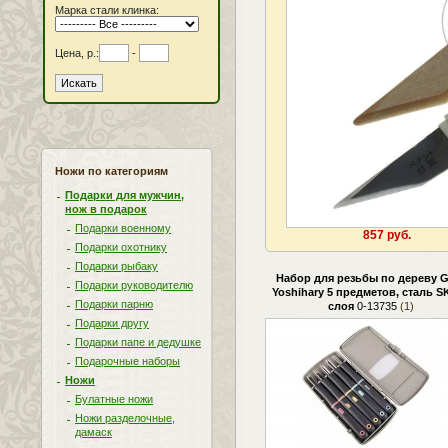
Марка стали клинка:
Цена, р.:
-
Ножи по категориям
Подарки для мужчин,
нож в подарок
Подарки военному
857 руб.
Подарки охотнику
Подарки рыбаку
Набор для резьбы по дереву G
Подарки руководителю
Yoshihary 5 предметов, сталь SK
Подарки парню
слоя
0-13735
(1)
Подарки другу
Подарки папе и дедушке
Подарочные наборы
Ножи
Булатные ножи
Ножи разделочные,
дамаск