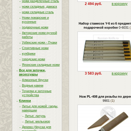
ножи разделочные сталь
2 494 руб.
в корзину
ножи складные, дамаск
ножи складные сталь
Ножи поварские и
кухонные
Набор стамесок Y-6 из 6 предме
подарочные ножи
подарочной коробке
0-6031
(
Авторские ножи ручной
работы
Узбекские ножи - Пчаки
Спортивные ножи
куябрики
городские ножи
Японские складные ножи
Все для заточки,
3 583 руб.
в корзину
аксессуары
Алмазные бруски
Водные камни
Точилки и заточные
устройства
Нож PL-408 для резьбы по дере
Клинки
9901
(1)
Литье для ножей: гарды,
навершии
Литье: латунь
Литье: мельхиор
Дерево (бруски для