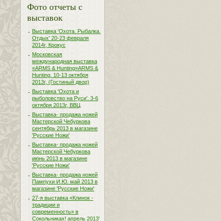
Фото отчеты с
выставок
Выставка 'Охота. Рыбалка.
Отдых' 20-23 февраля
2014г, Крокус
Московская
международная выставка
«ARMS & Hunting»ARMS &
Hunting. 10-13 октября
2013г, (Гостиный двор)
Выставка 'Охота и
рыболовство на Руси'. 3-6
октября 2013г, ВВЦ
Выставка- продажа ножей
Мастерской Чебуркова
сентябрь 2013 в магазине
'Русские Ножи'
Выставка- продажа ножей
Мастерской Чебуркова
июнь 2013 в магазине
'Русские Ножи'
Выставка- продажа ножей
Пампухи И.Ю. май 2013 в
магазине 'Русские Ножи'
27-я выставка «Клинок -
традиции и
современность» в
Сокольниках! апрель 2013'