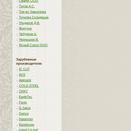
Сварог ООО
Титов А.С.
Тов-во Завьялова
Точилка Складишок
Ульданов Д.Ф.
Фортуна
Чебурков А.
Чернышев В.
Ясный Сокол ООО
Зарубежные
производители:
IC CUT
ACE
Adimanti
COLD STEEL
CRKT
EagleTac
Fenix
G.Sakai
Ganzo
Hatamoto
Kanetsugu
KANETSUNE