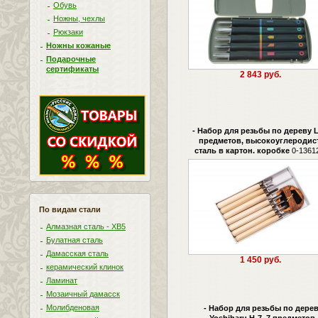
Обувь
Ножны, чехлы
Рюкзаки
Ножны кожаные
Подарочные
сертификаты
2 843 руб.
- Набор для резьбы по дереву L
предметов, высокоуглеродис
сталь в картон. коробке
0-1361
По видам стали
Алмазная сталь - ХВ5
Булатная сталь
Дамасская сталь
1 450 руб.
керамический клинок
Ламинат
Мозаичный дамасск
Молибденовая
- Набор для резьбы по дере