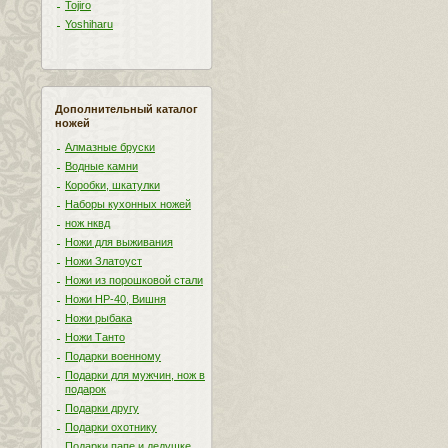
Tojiro
Yoshiharu
Дополнительный каталог
ножей
Алмазные бруски
Водные камни
Коробки, шкатулки
Наборы кухонных ножей
нож нквд
Ножи для выживания
Ножи Златоуст
Ножи из порошковой стали
Ножи НР-40, Вишня
Ножи рыбака
Ножи Танто
Подарки военному
Подарки для мужчин, нож в
подарок
Подарки другу
Подарки охотнику
Подарки папе и дедушке