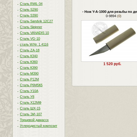
Сталь RWL-34
Сталь S290
- Нож Y-A-1000 для резьбы по д
Сталь S390
0-9894
(0)
Сталь Sandvik 12C27
Сталь Sleipner
Сталь VANADIS 10
Сталь VG-10
сталь W.Nr. 1.4116
Сталь ZA-18
Сталь К340
Сталь К360
1 520 руб.
Сталь К390
Сталь М390
Сталь Р12М
Сталь Р6М5К5
Сталь У10А
Сталь У8
Сталь Х12МФ
Сталь ШХ-15
Сталь ЭИ-107
Торцевой дамасск
Углеродистый композит