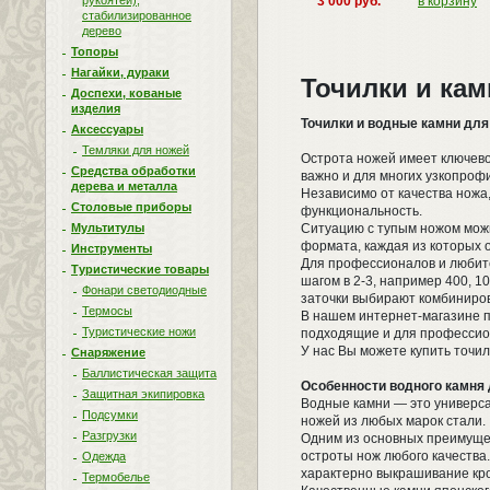
рукоятей),
3 000 руб.
в корзину
стабилизированное
дерево
Топоры
Нагайки, дураки
Точилки и ка
Доспехи, кованые
изделия
Точилки и водные камни для
Аксессуары
Темляки для ножей
Острота ножей имеет ключевое
Средства обработки
важно и для многих узкопрофи
дерева и металла
Независимо от качества ножа,
Столовые приборы
функциональность.
Мультитулы
Ситуацию с тупым ножом можн
формата, каждая из которых 
Инструменты
Для профессионалов и любит
Туристические товары
шагом в 2-3, например 400, 1
Фонари светодиодные
заточки выбирают комбиниров
Термосы
В нашем интернет-магазине п
Туристические ножи
подходящие и для профессион
У нас Вы можете купить точи
Снаряжение
Баллистическая защита
Особенности водного камня 
Защитная экипировка
Водные камни — это универса
Подсумки
ножей из любых марок стали.
Разгрузки
Одним из основных преимущес
остроты нож любого качества.
Одежда
характерно выкрашивание кр
Термобелье