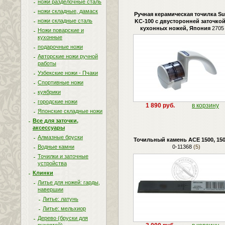
ножи разделочные сталь
ножи складные, дамаск
Ручная керамическая точилка Su
ножи складные сталь
KC-100 с двусторонней заточкой
кухонных ножей, Япония
2705
Ножи поварские и
кухонные
подарочные ножи
Авторские ножи ручной
работы
Узбекские ножи - Пчаки
Спортивные ножи
куябрики
городские ножи
1 890 руб.
в корзину
Японские складные ножи
Все для заточки,
аксессуары
Алмазные бруски
Точильный камень ACE 1500, 1500
Водные камни
0-11368
(5)
Точилки и заточные
устройства
Клинки
Литье для ножей: гарды,
навершии
Литье: латунь
Литье: мельхиор
Дерево (бруски для