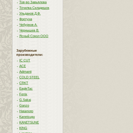
Тов-во Завьялова
Точилка Складишок
Ульданов Д.Ф.
Фортуна
Чебурков А.
Чернышев В.
Ясный Сокол ООО
Зарубежные
производители:
IC CUT
ACE
Adimanti
COLD STEEL
CRKT
EagleTac
Fenix
G.Sakai
Ganzo
Hatamoto
Kanetsugu
KANETSUNE
KING