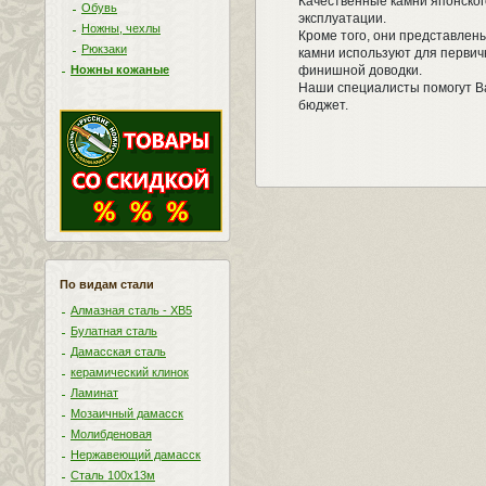
Качественные камни японског
Обувь
эксплуатации.
Ножны, чехлы
Кроме того, они представлен
Рюкзаки
камни используют для первич
Ножны кожаные
финишной доводки.
Наши специалисты помогут Ва
бюджет.
По видам стали
Алмазная сталь - ХВ5
Булатная сталь
Дамасская сталь
керамический клинок
Ламинат
Мозаичный дамасск
Молибденовая
Нержавеющий дамасск
Сталь 100х13м