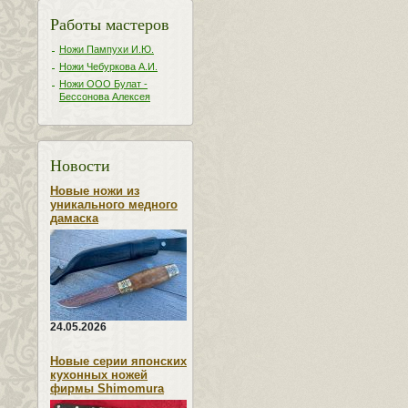
Работы мастеров
Ножи Пампухи И.Ю.
Ножи Чебуркова А.И.
Ножи ООО Булат -
Бессонова Алексея
Новости
Новые ножи из
уникального медного
дамаска
24.05.2026
Новые серии японских
кухонных ножей
фирмы Shimomura