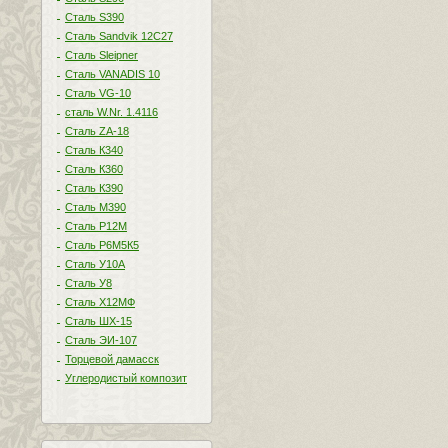
Сталь S390
Сталь Sandvik 12C27
Сталь Sleipner
Сталь VANADIS 10
Сталь VG-10
сталь W.Nr. 1.4116
Сталь ZA-18
Сталь К340
Сталь К360
Сталь К390
Сталь М390
Сталь Р12М
Сталь Р6М5К5
Сталь У10А
Сталь У8
Сталь Х12МФ
Сталь ШХ-15
Сталь ЭИ-107
Торцевой дамасск
Углеродистый композит