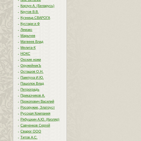
Корзун А. (Беларусь)
Крутов В.В.
Кузница СВАРОГА
Кустари и Ф
Лемакс
Марычев
Матвеев Влад
Мелита-К
НОКС
Окские ножи
ОружейникЪ
Осташов О.Н.
Пампуха И.Ю.
Пашолок Влад
Петроградъ
Приказчиков А.
Прокопович Василий
Росоружие, Златоуст
Русская Компания
Рябушкин А.Ю. (Кизляр)
Савченков Сергей
Сварог ООО
Титов А.С.