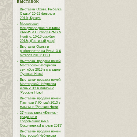
выставок
Выставка 'Охота. Рыбалка.
Отдых' 20-23 февраля
2014г, Крокус
Московская
международная выставка
«ARMS & Hunting»ARMS &
Hunting. 10-13 октября
2013г, (Гостиный двор)
Выставка 'Охота и
рыболовство на Руси'. 3-6
октября 2013г, ВВЦ
Выставка- продажа ножей
Мастерской Чебуркова
сентябрь 2013 в магазине
'Русские Ножи'
Выставка- продажа ножей
Мастерской Чебуркова
июнь 2013 в магазине
'Русские Ножи'
Выставка- продажа ножей
Пампухи И.Ю. май 2013 в
магазине 'Русские Ножи'
27-я выставка «Клинок -
традиции и
современность» в
Сокольниках! апрель 2013'
Выставка- продажа ножей
Мастерской Чебуркова