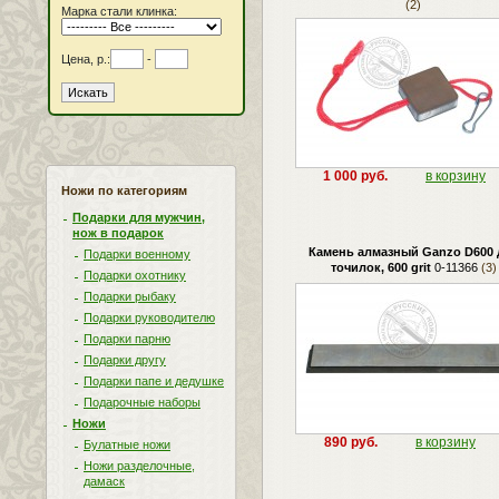
(2)
Марка стали клинка:
Цена, р.:
-
1 000 руб.
в корзину
Ножи по категориям
Подарки для мужчин,
нож в подарок
Камень алмазный Ganzo D600 
Подарки военному
точилок, 600 grit
0-11366
(3)
Подарки охотнику
Подарки рыбаку
Подарки руководителю
Подарки парню
Подарки другу
Подарки папе и дедушке
Подарочные наборы
Ножи
890 руб.
в корзину
Булатные ножи
Ножи разделочные,
дамаск