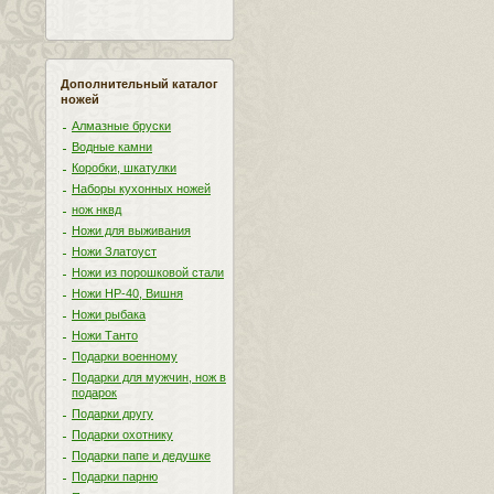
Дополнительный каталог
ножей
Алмазные бруски
Водные камни
Коробки, шкатулки
Наборы кухонных ножей
нож нквд
Ножи для выживания
Ножи Златоуст
Ножи из порошковой стали
Ножи НР-40, Вишня
Ножи рыбака
Ножи Танто
Подарки военному
Подарки для мужчин, нож в
подарок
Подарки другу
Подарки охотнику
Подарки папе и дедушке
Подарки парню