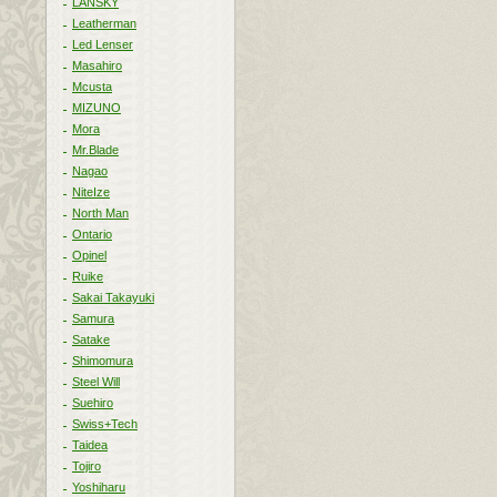
LANSKY
Leatherman
Led Lenser
Masahiro
Mcusta
MIZUNO
Mora
Mr.Blade
Nagao
NiteIze
North Man
Ontario
Opinel
Ruike
Sakai Takayuki
Samura
Satake
Shimomura
Steel Will
Suehiro
Swiss+Tech
Taidea
Tojiro
Yoshiharu