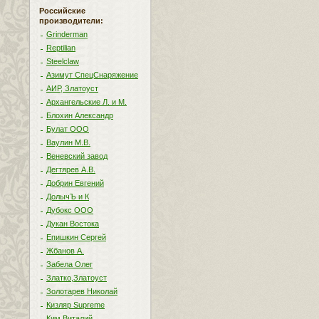
Российские
производители:
Grinderman
Reptilian
Steelclaw
Азимут СпецСнаряжение
АИР, Златоуст
Архангельские Л. и М.
Блохин Александр
Булат ООО
Ваулин М.В.
Веневский завод
Дегтярев А.В.
Добрин Евгений
ДолычЪ и К
Дубокс ООО
Дукан Востока
Епишкин Сергей
Жбанов А.
Забела Олег
Златко,Златоуст
Золотарев Николай
Кизляр Supreme
Ким Виталий