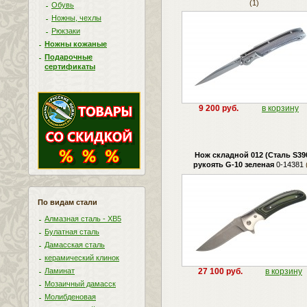
(1)
Обувь
Ножны, чехлы
Рюкзаки
Ножны кожаные
Подарочные
сертификаты
9 200 руб.
в корзину
Нож складной 012 (Сталь S390
рукоять G-10 зеленая
0-14381
По видам стали
Алмазная сталь - ХВ5
Булатная сталь
Дамасская сталь
керамический клинок
Ламинат
27 100 руб.
в корзину
Мозаичный дамасск
Молибденовая