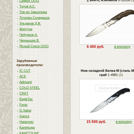
), венге, А.Жбанов
0-12638
(1
Сварог ООО
Титов А.С.
Тов-во Завьялова
Точилка Складишок
Ульданов Д.Ф.
Фортуна
Чебурков А.
Чернышев В.
Ясный Сокол ООО
6 400 руб.
в корзину
Зарубежные
производители:
IC CUT
Нож складной Белка-М (сталь М
граб
1-4981
(1)
ACE
Adimanti
COLD STEEL
CRKT
EagleTac
Fenix
G.Sakai
Ganzo
15 500 руб.
в корзину
Hatamoto
Kanetsugu
KANETSUNE