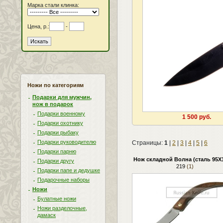
Марка стали клинка:
Цена, р.:
-
Ножи по категориям
Подарки для мужчин,
нож в подарок
Подарки военному
1 500 руб.
Подарки охотнику
Подарки рыбаку
Подарки руководителю
Страницы:
1
|
2
|
3
|
4
|
5
|
6
Подарки парню
Нож складной Волна (сталь 95Х
Подарки другу
219
(1)
Подарки папе и дедушке
Подарочные наборы
Ножи
Булатные ножи
Ножи разделочные,
дамаск