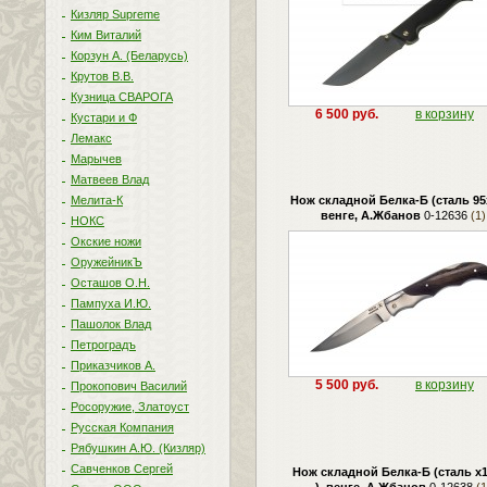
Кизляр Supreme
Ким Виталий
Корзун А. (Беларусь)
Крутов В.В.
Кузница СВАРОГА
6 500 руб.
в корзину
Кустари и Ф
Лемакс
Марычев
Матвеев Влад
Мелита-К
Нож складной Белка-Б (сталь 95х
венге, А.Жбанов
0-12636
(1)
НОКС
Окские ножи
ОружейникЪ
Осташов О.Н.
Пампуха И.Ю.
Пашолок Влад
Петроградъ
Приказчиков А.
5 500 руб.
в корзину
Прокопович Василий
Росоружие, Златоуст
Русская Компания
Рябушкин А.Ю. (Кизляр)
Савченков Сергей
Нож складной Белка-Б (сталь 