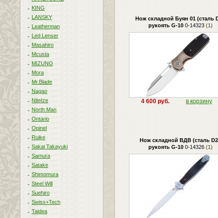
KING
LANSKY
Нож складной Буян 01 (сталь D
рукоять G-10
0-14323
(1)
Leatherman
Led Lenser
Masahiro
Mcusta
MIZUNO
Mora
Mr.Blade
Nagao
NiteIze
4 600 руб.
в корзину
North Man
Ontario
Opinel
Ruike
Нож складной ВДВ (сталь D2
Sakai Takayuki
рукоять G-10
0-14326
(1)
Samura
Satake
Shimomura
Steel Will
Suehiro
Swiss+Tech
Taidea