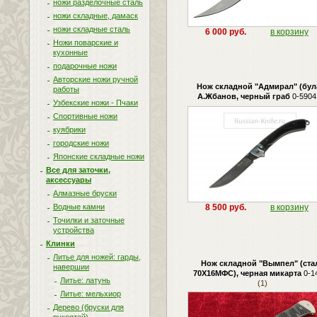
ножи разделочные сталь
ножи складные, дамаск
ножи складные сталь
6 000 руб.
в корзину
Ножи поварские и
кухонные
подарочные ножи
Авторские ножи ручной
Нож складной "Адмирал" (була
работы
А.Жбанов, черный граб
0-5904
Узбекские ножи - Пчаки
Спортивные ножи
куябрики
городские ножи
Японские складные ножи
Все для заточки,
аксессуары
Алмазные бруски
Водные камни
8 500 руб.
в корзину
Точилки и заточные
устройства
Клинки
Литье для ножей: гарды,
Нож складной "Вымпел" (ста
навершии
70Х16МФС), черная микарта
0-1
Литье: латунь
(1)
Литье: мельхиор
Дерево (бруски для