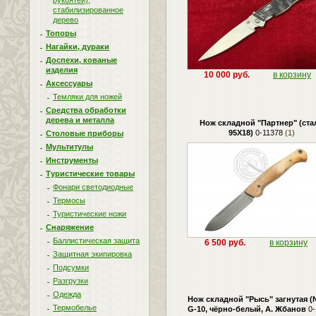
рукоятей),
стабилизированное
дерево
Топоры
Нагайки, дураки
Доспехи, кованые
изделия
10 000 руб.
в корзину
Аксессуары
Темляки для ножей
Средства обработки
дерева и металла
Нож складной "Партнер" (ста
95Х18)
0-11378
(1)
Столовые приборы
Мультитулы
Инструменты
Туристические товары
Фонари светодиодные
Термосы
Туристические ножи
Снаряжение
Баллистическая защита
6 500 руб.
в корзину
Защитная экипировка
Подсумки
Разгрузки
Одежда
Нож складной "Рысь" загнутая (N
Термобелье
G-10, чёрно-белый, А. Жбанов
0-