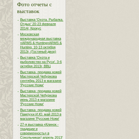
Фото отчеты с
выставок
Выставка 'Охота. Рыбалка.
Отдых' 20-23 февраля
2014г, Крокус
Московская
международная выставка
«ARMS & Hunting»ARMS &
Hunting. 10-13 октября
2013г, (Гостиный двор)
Выставка 'Охота и
рыболовство на Руси'. 3-6
октября 2013г, ВВЦ
Выставка- продажа ножей
Мастерской Чебуркова
сентябрь 2013 в магазине
'Русские Ножи'
Выставка- продажа ножей
Мастерской Чебуркова
июнь 2013 в магазине
'Русские Ножи'
Выставка- продажа ножей
Пампухи И.Ю. май 2013 в
магазине 'Русские Ножи'
27-я выставка «Клинок -
традиции и
современность» в
Сокольниках! апрель 2013'