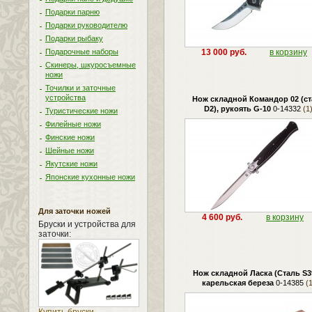
Подарки парню
Подарки руководителю
Подарки рыбаку
Подарочные наборы
13 000 руб.
в корзину
Скинеры, шкуросъемные
ножи
Точилки и заточные
устройства
Нож складной Командор 02 (с
D2), рукоять G-10
0-14332
(1
Туристические ножи
Филейные ножи
Финские ножи
Шейные ножи
Якутские ножи
Японские кухонные ножи
Для заточки ножей
4 600 руб.
в корзину
Бруски и устройства для
заточки:
Нож складной Ласка (Сталь S39
карельская береза
0-14385
(1