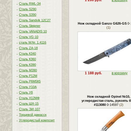
1 200 руб.
в корзину
Сталь RWL-34
Сталь S290
Сталь S390
Сталь Sandvik 12C27
Нож складной Ganzo G626-GS
0-
Сталь Sleipner
(1)
Сталь VANADIS 10
Сталь VG-10
сталь W.Nr. 1.4116
Сталь ZA-18
Сталь К340
Сталь К360
Сталь К390
Сталь М390
1 188 руб.
в корзину
Сталь Р12М
Сталь Р6М5К5
Сталь У10А
Сталь У8
Нож складной Opinel №10,
Сталь Х12МФ
углеродистая сталь, рукоять б
Сталь ШХ-15
#113080
0-14597
(2)
Сталь ЭИ-107
Торцевой дамасск
Углеродистый композит