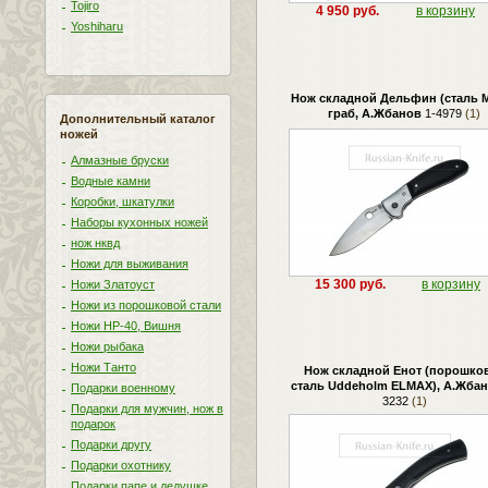
Tojiro
4 950 руб.
в корзину
Yoshiharu
Нож складной Дельфин (сталь М
граб, А.Жбанов
1-4979
(1)
Дополнительный каталог
ножей
Алмазные бруски
Водные камни
Коробки, шкатулки
Наборы кухонных ножей
нож нквд
Ножи для выживания
15 300 руб.
в корзину
Ножи Златоуст
Ножи из порошковой стали
Ножи НР-40, Вишня
Ножи рыбака
Ножи Танто
Нож складной Енот (порошко
сталь Uddeholm ELMAX), А.Жба
Подарки военному
3232
(1)
Подарки для мужчин, нож в
подарок
Подарки другу
Подарки охотнику
Подарки папе и дедушке