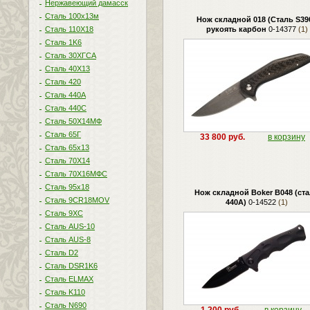
Нержавеющий дамасск
Сталь 100х13м
Нож складной 018 (Сталь S390
Сталь 110Х18
рукоять карбон
0-14377
(1)
Сталь 1K6
Сталь 30ХГСА
Сталь 40Х13
Сталь 420
Сталь 440A
Сталь 440С
Сталь 50Х14МФ
Сталь 65Г
33 800 руб.
в корзину
Сталь 65х13
Сталь 70Х14
Сталь 70Х16МФС
Сталь 95х18
Нож складной Boker B048 (ст
Сталь 9CR18MOV
440A)
0-14522
(1)
Сталь 9ХС
Сталь AUS-10
Сталь AUS-8
Сталь D2
Сталь DSR1K6
Сталь ELMAX
Сталь K110
Сталь N690