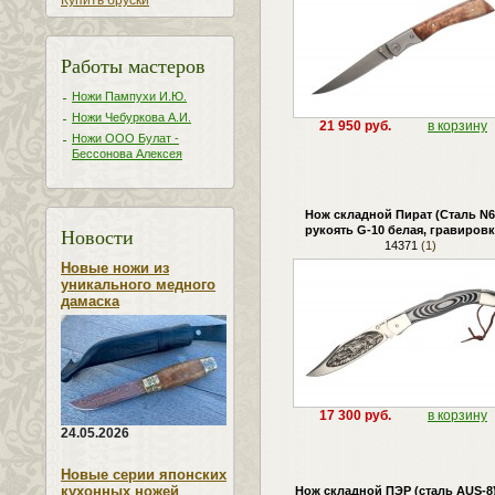
Купить бруски
Работы мастеров
Ножи Пампухи И.Ю.
Ножи Чебуркова А.И.
21 950 руб.
в корзину
Ножи ООО Булат -
Бессонова Алексея
Нож складной Пират (Сталь N6
Новости
рукоять G-10 белая, гравировк
14371
(1)
Новые ножи из
уникального медного
дамаска
17 300 руб.
в корзину
24.05.2026
Новые серии японских
кухонных ножей
Нож складной ПЭР (сталь AUS-8