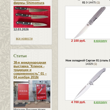
фирмы Shimomura
01
0-14475
(1)
12.03.2026
все новости
2 100 руб.
в корзину
Статьи
Нож складной Сарган 01 (сталь 
38-я международная
14329
(1)
выставка "Клинок -
традиции и
современность" 01 –
04 ноября 2018г
4 700 руб.
в корзину
Магазин Русские Ножи