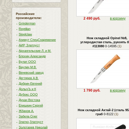
Российские
производители:
2 490 руб.
в корзину
Grinderman
Reptilian
Steelclaw
Нож складной Opinel №8,
Азимут СпецСнаряжение
углеродистая сталь, рукоять б
АИР, Златоуст
#113080
0-14595
(1)
Архангельские Л. и М.
Блохин Александр
Булат ООО
Ваулин М.В.
Веневский завод
Дегтярев А.В.
Добрин Евгений
ДолычЪ и К
1 790 руб.
в корзину
Дубокс ООО
Дукан Востока
Епишкин Сергей
Нож складной Актай-2 (сталь 95
Жбанов А.
граб
0-8122
(1)
Забела Олег
Златко,Златоуст
Золотарев Николай