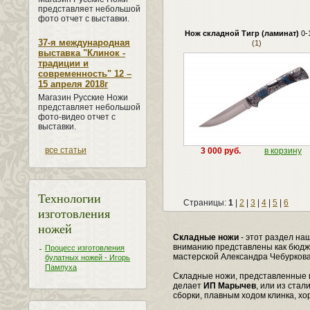
представляет небольшой
фото отчет с выставки.
Нож складной Тигр (ламинат)
0-
37-я международная
(1)
выставка "Клинок -
традиции и
современность" 12 –
15 апреля 2018г
Магазин Русские Ножи
представляет небольшой
фото-видео отчет с
выставки.
все статьи
3 000 руб.
в корзину
Технологии
Страницы:
1
|
2
|
3
|
4
|
5
|
6
изготовления
ножей
Складные ножи
- этот раздел на
вниманию представлены как бюдж
Процесс изготовления
мастерской Александра Чебуркова
булатных ножей - Игорь
Пампуха
Складные ножи, представленные в
делает
ИП Марычев
, или из ста
сборки, плавным ходом клинка, хо